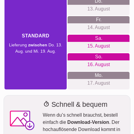
Do.
13. August
Fr.
14. August
STANDARD
Sa.
Lieferung
zwischen
Do. 13.
15. August
Aug. und Mi. 19. Aug.
So.
16. August
Mo.
17. August
Schnell & bequem
Wenn du’s schnell brauchst, bestell
einfach die
Download-Version
. Der
hochauflösende Download kommt in