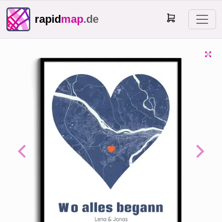
rapid
map
.de
Previous
Next