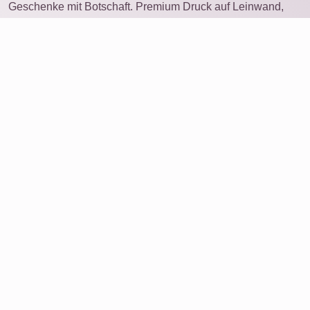
Geschenke mit Botschaft. Premium Druck auf Leinwand,
Poster, Alu-Dibond, Acrylglas oder als Download.
Stöbern
Produkte
Service
Bewertungen
Über uns
Daten löschen
Kontakt
Partnerprogramm
Jobs
Rechtliches
Echtheit Bewertungen