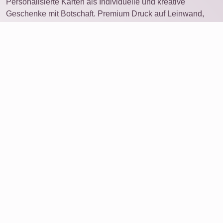
Personalisierte Karten als Individuelle und kreative
Geschenke mit Botschaft. Premium Druck auf Leinwand,
Poster, Alu-Dibond, Acrylglas oder als Download.
Stöbern
Produkte
Service
Bewertungen
Über uns
Daten löschen
Kontakt
Partnerprogramm
Jobs
Rechtliches