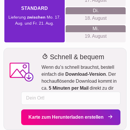
17. August
STANDARD
Di.
Lieferung
zwischen
Mo. 17.
18. August
Aug. und Fr. 21. Aug.
Mi.
19. August
Schnell & bequem
Wenn du’s schnell brauchst, bestell
einfach die
Download-Version
. Der
hochauflösende Download kommt in
ca.
5 Minuten per Mail
direkt zu dir
Karte zum Herunterladen erstellen